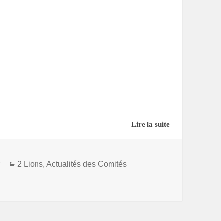
Lire la suite
Catégories
r
2 Lions
,
Actualités des Comités
de dimanche 21 juin