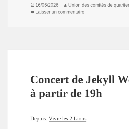
Publié
Auteur
16/06/2026
Union des comités de quartie
le
sur Assemblée de Tou
Laisser un commentaire
Concert de Jekyll Wo
à partir de 19h
Depuis:
Vivre les 2 Lions