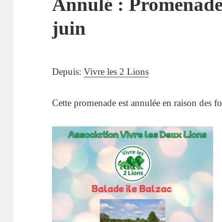
Annulé : Promenade
Gratuit
juin
Granges Collières (53 avenue Jean Po
Depuis:
Vivre les 2 Lions
Arrêt Tram « Fac 2 Lions »
Cette promenade est annulée en raison des for
Réservation par mail à
agenda.cultur