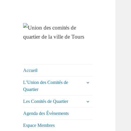
Union des
comités de
quartier de la ville
Accueil
de Tours
ouvrir
L’Union des Comités de
le
Quartier
sous-
menu
ouvrir
Les Comités de Quartier
le
sous-
Agenda des Évènements
menu
Espace Membres