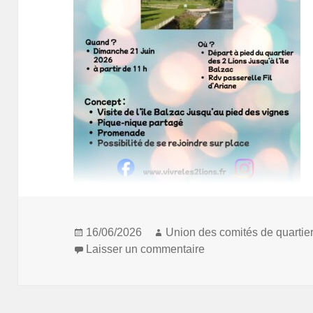
Publié
Auteur
16/06/2026
Union des comités de quartie
le
sur Annulé : Promena
Laisser un commentaire