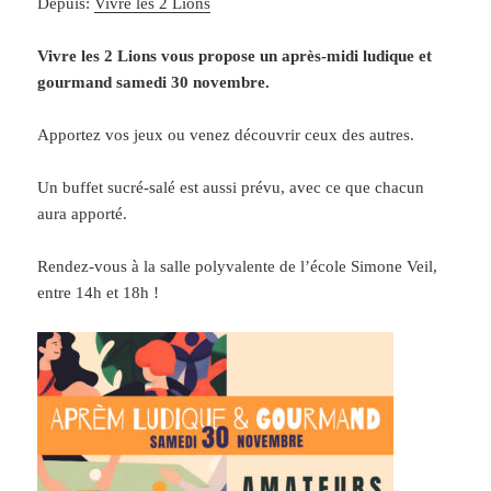
Depuis:
Vivre les 2 Lions
LES TEMPS FORTS
Vivre les 2 Lions vous propose un après-midi ludique et
gourmand samedi 30 novembre.
VERNISSAGE – Jeudi 28 novembre 2024
à 18h30 à la
MSH Val de Loire
Apportez vos jeux ou venez découvrir ceux des autres.
Inscriptions jusqu’au 12 novembre :
sarah.daoud@univ-
tours.fr
https://www.msh-vdl.fr/actualite/exposition-tokaido-
Un buffet sucré-salé est aussi prévu, avec ce que chacun
nucleaire/
aura apporté.
RENCONTRE « ET SI NOUS PARLIONS » – Mardi 10
Rendez-vous à la salle polyvalente de l’école Simone Veil,
décembre 2024 à 18h30 à la MSH Val de Loire
entre 14h et 18h !
Et si nous parlions…. du Tôkaidô nucléaire