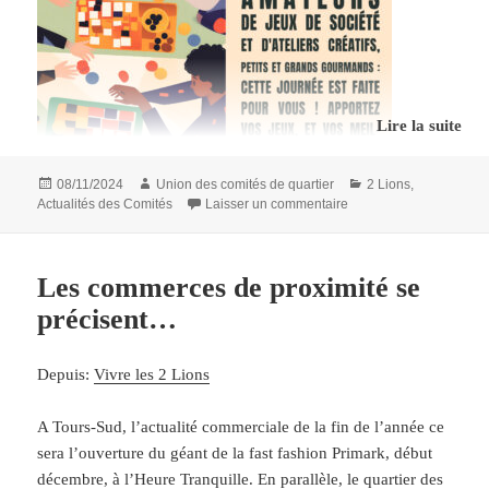
Lire la suite
Publié
Auteur
Catégories
08/11/2024
Union des comités de quartier
2 Lions
,
le
sur Après-midi ludique
Actualités des Comités
Laisser un commentaire
Les commerces de proximité se
précisent…
Depuis:
Vivre les 2 Lions
A Tours-Sud, l’actualité commerciale de la fin de l’année ce
sera l’ouverture du géant de la fast fashion Primark, début
décembre, à l’Heure Tranquille. En parallèle, le quartier des