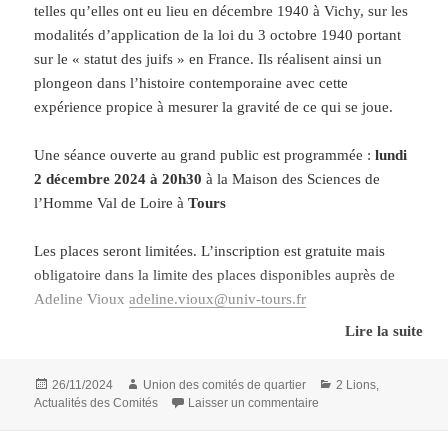
telles qu’elles ont eu lieu en décembre 1940 à Vichy, sur les
modalités d’application de la loi du 3 octobre 1940 portant
Arrêt Tram « Fac 2 Lions »
sur le « statut des juifs » en France. Ils réalisent ainsi un
plongeon dans l’histoire contemporaine avec cette
Réservation au 02 47 21 65 16 –
expérience propice à mesurer la gravité de ce qui se joue.
agenda.culturel.tours@gmail.com
Une séance ouverte au grand public est programmée :
lundi
2 décembre 2024 à 20h30
à la Maison des Sciences de
l’Homme Val de Loire à
Tours
Les places seront limitées. L’inscription est gratuite mais
obligatoire dans la limite des places disponibles auprès de
Adeline Vioux
adeline.vioux@univ-tours.fr
Lire la suite
En savoir plus :
https://www.msh-
vdl.fr/actualite/performance-theatrale-jouer-larchive-
Publié
Auteur
Catégories
26/11/2024
Union des comités de quartier
2 Lions
,
octobre-decembre-1940/
le
sur Jouer l’archive, o
Actualités des Comités
Laisser un commentaire