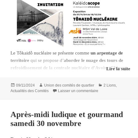
Le Tôkaidô nucléaire se présente comme
un arpentage de
territoire
qui se propose d’
aborder le nuage des tours de
refroidissement de la centrale nucléaire d’Avoine-Chinon
Lire la suite
dans une perspective esthétique
, afin de documenter sa
présence dans le paysage et d’initier une enquête sur le
Publié
Auteur
Catégories
09/11/2024
Union des comités de quartier
2 Lions
,
territoire qu’il concerne. Si le Tôkaidô nucléaire a déjà fait
le
sur Exposition à la Ma
Actualités des Comités
Laisser un commentaire
l’objet de plusieurs rencontres, l’exposition de la MSH Val
de Loire sera l’occasion de
donner à voir pour la première
fois les images, photographies et dessins
, produites par
Après-midi ludique et gourmand
Nicolas Fouassier tout au long de cette résidence.
samedi 30 novembre
Découvrir l’exposition :
https://www.msh-
vdl.fr/actualite/exposition-tokaido-nucleaire/