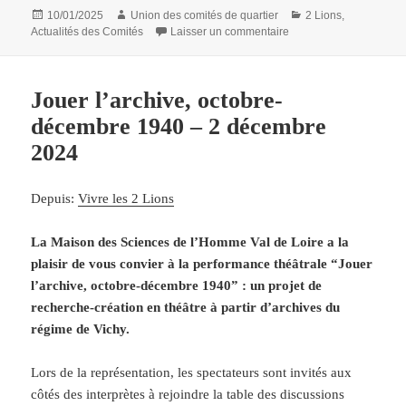
explosifs.
Publié
Auteur
Catégories
10/01/2025
Union des comités de quartier
2 Lions
,
le
sur Mes Jeudis’Zik : Jeu
Actualités des Comités
Laisser un commentaire
Ce duo acoustique guitare/voix n’a pas fini de vous
surprendre passant avec aisance du jazz à la soul musique,
de la bossa au rythm’n blues.
Jouer l’archive, octobre-
décembre 1940 – 2 décembre
Répertoire : F. Sinatra, A. Franklin, S. Wonder, E. Fitzgerald,
2024
AC. Jobim, A. Winehouse…
Depuis:
Vivre les 2 Lions
Avec Déborah Andrade et Gérard Keryjaouën
La Maison des Sciences de l’Homme Val de Loire a la
Carte blanche à Tous en Scène
plaisir de vous convier à la performance théâtrale “Jouer
l’archive, octobre-décembre 1940” : un projet de
https://www.souljazzduo.com
recherche-création en théâtre à partir d’archives du
régime de Vichy.
Gratuit
Lors de la représentation, les spectateurs sont invités aux
Granges Collières (53 avenue Jean Portalis) – Quartier
côtés des interprètes à rejoindre la table des discussions
Deux-Lions