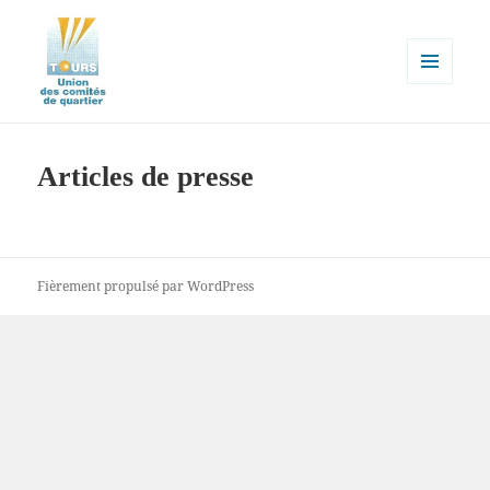
MENU
ET
Union des comités de quartier de
WIDGETS
la ville de Tours
Articles de presse
Fièrement propulsé par WordPress