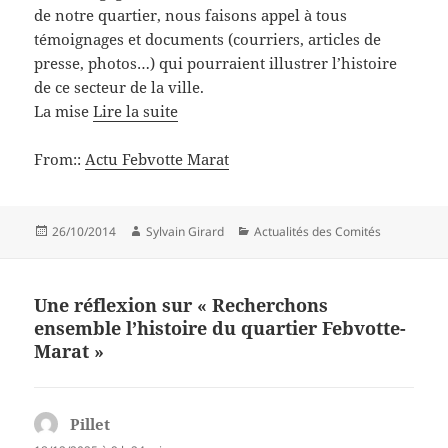
de notre quartier, nous faisons appel à tous
témoignages et documents (courriers, articles de
presse, photos…) qui pourraient illustrer l’histoire
de ce secteur de la ville.
La mise
Lire la suite
From::
Actu Febvotte Marat
Publié
Auteur
Catégories
26/10/2014
Sylvain Girard
Actualités des Comités
le
Une réflexion sur « Recherchons
ensemble l’histoire du quartier Febvotte-
Marat »
Pillet
dit :