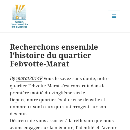
MENU
ET
Union des comités de quartier de
WIDGETS
la ville de Tours
Recherchons ensemble
l’histoire du quartier
Febvotte-Marat
By
marat2014F
Vous le savez sans doute, notre
quartier Febvotte-Marat s’est construit dans la
première moitié du vingtième siècle.
Depuis, notre quartier évolue et se densifie et
nombreux sont ceux qui s’interrogent sur son
devenir.
Désireux de vous associer à la réflexion que nous
avons engagée sur la mémoire, l’identité et l’avenir