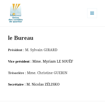
MENU
ET
Union des comités de quartier de
WIDGETS
la ville de Tours
le Bureau
: M. Sylvain GIRARD
Président
: Mme. Myriam LE SOUËF
Vice président
: Mme. Christine GUERIN
Trésorière
: M. Nicolas ZÉLISKO
Secrétaire