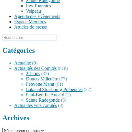
Sainte Radegonde
Les Tourettes
Velpeau
Agenda des Évènements
Espace Membres
Articles de presse
Rechercher :
Catégories
Actualité
(8)
Actualités des Comités
(818)
2 Lions
(37)
Douets Milletière
(77)
Febvotte Marat
(61)
Lakanal Strasbourg Prébendes
(22)
Paul-Bert Ile Aucard
(1)
Sainte Radegonde
(6)
Actualites vers comités
(3)
Archives
Archives