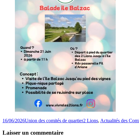
Publié
Auteur
Catégories
16/06/2026
Union des comités de quartier
2 Lions
,
Actualités des Comi
le
Laisser un commentaire