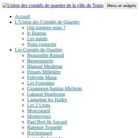
Aller
Menu et widgets
au
contenu
Union des comités de quartier de la ville de Tours
Accueil
L’Union des Comités de Quartier
Qui sommes nous ?
le Bureau
Les statuts
Nous contacter
Les Comités de Quartier
Beaujardin Raspail
Bergeonnerie
Blanqui Mirabeau
Douets Milletière
Febvotte Marat
Les Fontaines
Grammont-Sanitas-Michelet
Lakanal Strasbourg
Lamartine les Halles
Les 2 Lions
Monconseil
Montjoyeux
Paul Bert Ile Aucard
Rabelais Tonnellé
Rochepinard