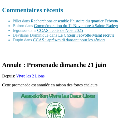
Commentaires récents
Pillet
dans
Recherchons ensemble l’histoire du quartier Febvot
Boiron
dans
Commémoration du 11 Novembre à Sainte Radeg
Jégousse
dans
CCAS : colis de Noël 2025
Devilaine Dominique
dans
Le Chœur Febvotte-Marat recrute
Dupin
dans
CCAS : après-midi dansant pour les séniors
Annulé : Promenade dimanche 21 juin
Depuis:
Vivre les 2 Lions
Cette promenade est annulée en raison des fortes chaleurs.