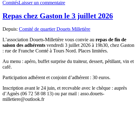
le
sur
Comités
Laisser un commentaire
Assemblée
de
Repas chez Gaston le 3 juillet 2026
Tours
Sud
Depuis:
Comité de quartier Douets Milletière
mercredi
17
L’association Douets-Milletière vous convie au
repas de fin de
juin
saison des adhérents
vendredi 3 juillet 2026 à 19h30, chez Gaston
: rue de Franche Comté à Tours Nord. Places limitées.
Au menu : apéro, buffet surprise du traiteur, dessert, pétillant, vin et
café.
Participation adhérent et conjoint d’adhérent : 30 euros.
Inscription avant le 24 juin, et recevable avec le chèque : auprès
d’Agnès (06 72 58 08 13) ou par mail : asso.douets-
milletiere@outlook.fr