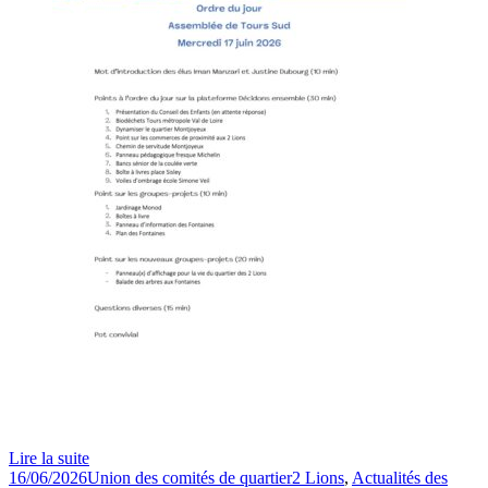
Lire la suite
Publié
Auteur
Catégories
16/06/2026
Union des comités de quartier
2 Lions
,
Actualités des