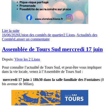
Lire la suite
Publié
Auteur
Catégories
16/06/2026
Union des comités de quartier
2 Lions
,
Actualités des
le
sur
Comités
Laisser un commentaire
Annulé
:
Assemblée de Tours Sud mercredi 17 juin
Promenade
dimanche
Depuis:
Vivre les 2 Lions
21
juin
Pour connaître l’actualité de Tours Sud, et peut-être vous impliquer
dans la vie locale, venez à l’Assemblée de Tours Sud :
mercredi 17 juin
à
18h30 dans la salle familiale des Fontaines
(8
bis avenue de Milan).