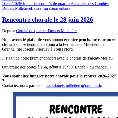
Publié
Auteur
Catégories
10/06/2026
Union des comités de quartier
Actualités des Comités
,
le
sur
Douets Milletière
Laisser un commentaire
Repas
chez
Rencontre chorale le 28 juin 2026
Gaston
le
Depuis:
Comité de quartier Douets Milletière
3
juillet
Nous avons le plaisir de vous annoncer
notre prochaine rencontre
2026
chorale
qui se tiendra le 28 juin à la Ferme de la Milletière, la
Grange, rue Joseph Priestley à Tours Nord.
Il s’agit de notre premier concert avec la chorale de Parçay-Meslay.
Ouverture des portes à 15h, début à 15h30. Entrée « au chapeau ».
Vous souhaitez intégrer notre chorale pour la rentrée 2026-2027
?
Contactez-nous par mail :
asso.douets-milletiere@outlook.fr
.