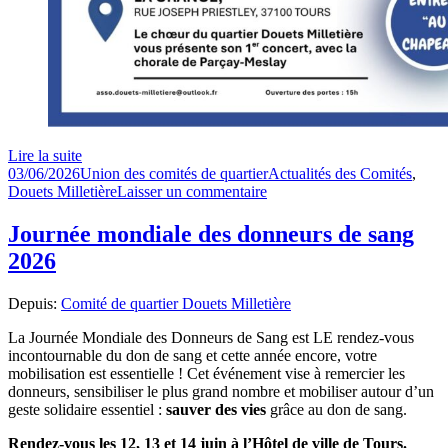
Lire la suite
Publié
Auteur
Catégories
03/06/2026
Union des comités de quartier
Actualités des Comités
,
le
sur
Douets Milletière
Laisser un commentaire
Rencontre
chorale
Journée mondiale des donneurs de sang
le
2026
28
juin
2026
Depuis:
Comité de quartier Douets Milletière
La Journée Mondiale des Donneurs de Sang est LE rendez-vous
incontournable du don de sang et cette année encore, votre
mobilisation est essentielle ! Cet événement vise à remercier les
donneurs, sensibiliser le plus grand nombre et mobiliser autour d’un
geste solidaire essentiel :
sauver des vies
grâce au don de sang.
Rendez-vous les 12, 13 et 14 juin à l’Hôtel de ville de Tours.