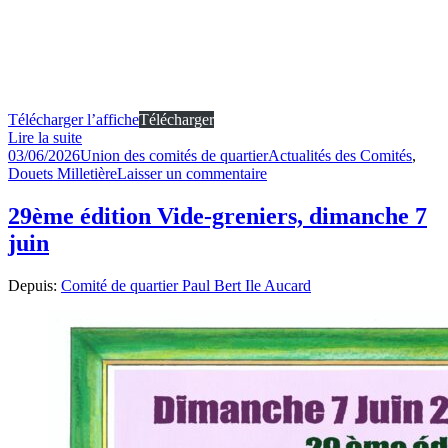
Télécharger l’affiche
Télécharger
Lire la suite
Publié
Auteur
Catégories
03/06/2026
Union des comités de quartier
Actualités des Comités
,
le
sur
Douets Milletière
Laisser un commentaire
Journée
mondiale
29ème édition Vide-greniers, dimanche 7
des
juin
donneurs
de
sang
Depuis:
Comité de quartier Paul Bert Ile Aucard
2026