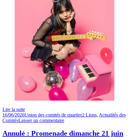
Lire la suite
Publié
Auteur
Catégories
16/06/2026
Union des comités de quartier
2 Lions
,
Actualités des
le
sur
Comités
Laisser un commentaire
Concert
de
Annulé : Promenade dimanche 21 juin
Shi