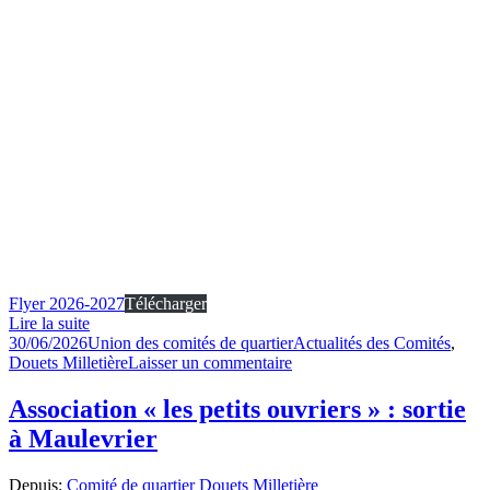
Flyer 2026-2027
Télécharger
Lire la suite
Publié
Auteur
Catégories
30/06/2026
Union des comités de quartier
Actualités des Comités
,
le
sur
Douets Milletière
Laisser un commentaire
Notre
brochure
Association « les petits ouvriers » : sortie
2026-
à Maulevrier
2027
Depuis:
Comité de quartier Douets Milletière