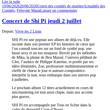
Lire la suite
Publié
Auteur
Catégories
19/06/2026
20/06/2026
Union des comités de quartier
Actualités des
le
sur
Comités
,
Febvotte Marat
Laisser un commentaire
La
Belle
Concert de Shi Pi jeudi 2 juillet
Saison
2026
Depuis:
Vivre les 2 Lions
en
images
SHI PI est une popstar aux allures de déjà-vu. Elle
:
raconte dans son premier EP les histoires de cœur que
voici
l’on connaît tous.tes sur un fond de synthé pop, une
le
basse sexy et un ton moqueur. Bercée par les mélodies
film
de Mika, la plume de Ben Mazué, l’univers pétillant de
de
Glee, l’audace de Philippe Katerine, et portée par ses
la
idées féministes, Zoe, professeure multiinstrumentiste et
journée
cheffe de chœur le jour et auteure-compositrice-
!
interprète la nuit, nous embarque dans son univers pop
à paillettes.
Le prochain album 12 titres actuellement en cours de
mix/mastering est tout aussi chipie, mais aux accents
plus graves.
SHI PI est accompagnée par Tous en Scène dans la
cadre du dispositif Coup d’Boost.