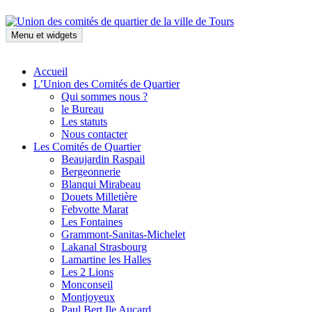
Aller
au
contenu
Menu et widgets
Union des comités de quartier
Accueil
de la ville de Tours
L’Union des Comités de Quartier
Qui sommes nous ?
le Bureau
Les statuts
Nous contacter
Les Comités de Quartier
Beaujardin Raspail
Bergeonnerie
Blanqui Mirabeau
Douets Milletière
Febvotte Marat
Les Fontaines
Grammont-Sanitas-Michelet
Lakanal Strasbourg
Lamartine les Halles
Les 2 Lions
Monconseil
Montjoyeux
Paul Bert Ile Aucard