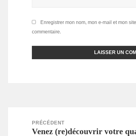
Enregistrer mon nom, mon e-mail et mon sit
commentaire.
Navigation
de
PRÉCÉDENT
Venez (re)découvrir votre qua
l’article
Article