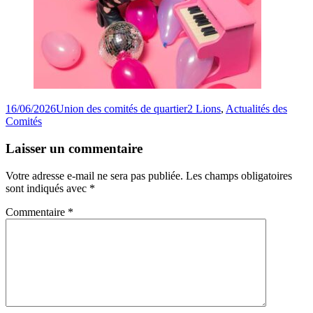
Publié
Auteur
Catégories
16/06/2026
Union des comités de quartier
2 Lions
,
Actualités des
le
Comités
Laisser un commentaire
Votre adresse e-mail ne sera pas publiée.
Les champs obligatoires
sont indiqués avec
*
Commentaire
*