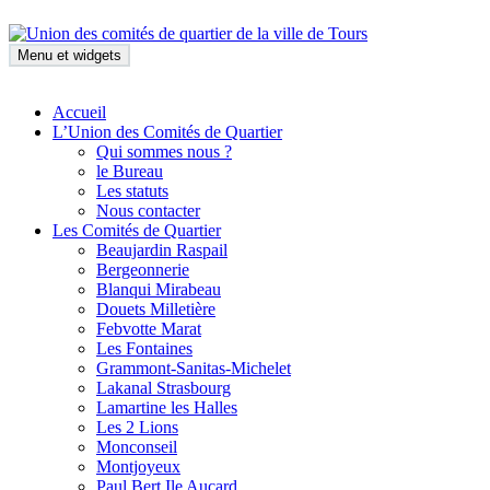
Aller
au
contenu
Menu et widgets
Union des comités de quartier de la ville de Tours
Accueil
L’Union des Comités de Quartier
Qui sommes nous ?
le Bureau
Les statuts
Nous contacter
Les Comités de Quartier
Beaujardin Raspail
Bergeonnerie
Blanqui Mirabeau
Douets Milletière
Febvotte Marat
Les Fontaines
Grammont-Sanitas-Michelet
Lakanal Strasbourg
Lamartine les Halles
Les 2 Lions
Monconseil
Montjoyeux
Paul Bert Ile Aucard