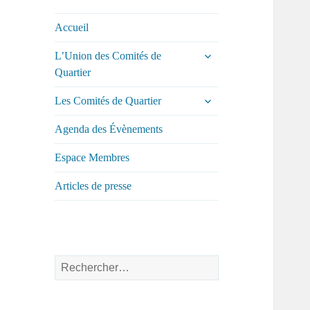
comités de
quartier de la ville
Accueil
de Tours
ouvrir
L’Union des Comités de
le
Quartier
sous-
menu
ouvrir
Les Comités de Quartier
le
sous-
Agenda des Évènements
menu
Espace Membres
Articles de presse
Rechercher :