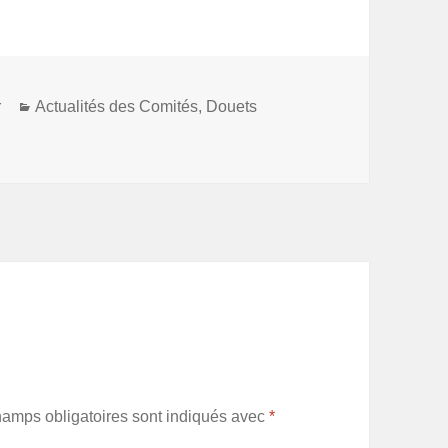
Catégories
r
Actualités des Comités
,
Douets
hamps obligatoires sont indiqués avec
*