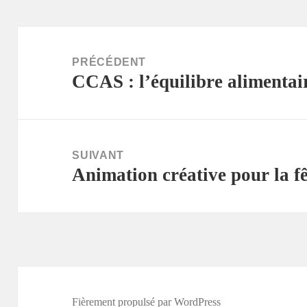
Navigation
de
PRÉCÉDENT
CCAS : l’équilibre alimentair
l’article
Article
précédent :
SUIVANT
Animation créative pour la f
Article
suivant :
Fièrement propulsé par WordPress