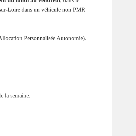
ment du lundi au vendredi
, dans le
r-sur-Loire dans un véhicule non PMR
Allocation Personnalisée Autonomie).
de la semaine.