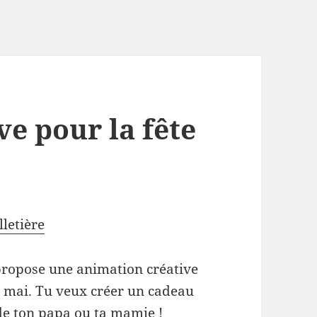
e pour la fête
letière
 propose une animation créative
27 mai. Tu veux créer un cadeau
e ton papa ou ta mamie !