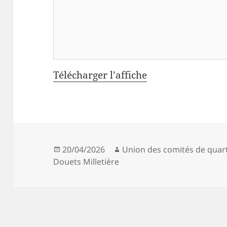
Télécharger l’affiche
Publié
Auteur
20/04/2026
Union des comités de quart
le
Douets Milletière