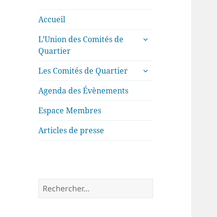
comités de
quartier de la
Accueil
ville de Tours
ouvrir
L’Union des Comités de
le
Quartier
sous-
ouvrir
menu
Les Comités de Quartier
le
sous-
Agenda des Évènements
menu
Espace Membres
Articles de presse
Rechercher :