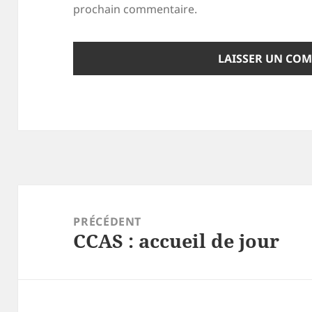
prochain commentaire.
Navigation
de
PRÉCÉDENT
CCAS : accueil de jour
l’article
Article
précédent :