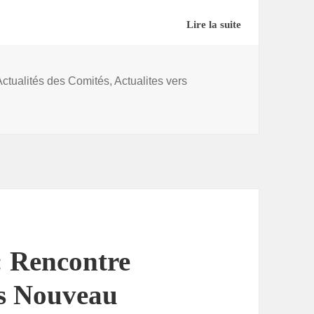
Lire la suite
RGER
s
Actualités des Comités
,
Actualites vers
énigmatique « Au temps de Balsac »
: Rencontre
is Nouveau