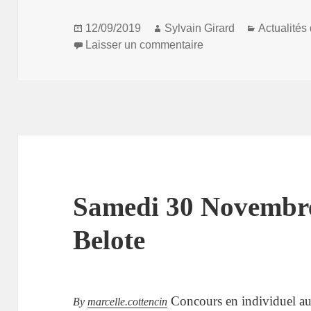
Publié
Auteur
Catégorie
12/09/2019
Sylvain Girard
Actualités
le
sur Jeudi 21 Novembr
Laisser un commentaire
Samedi 30 Novembre
Belote
Concours en individuel au 
By
marcelle.cottencin