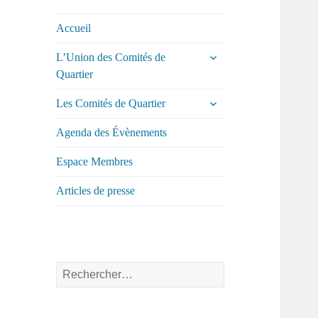
comités de
quartier de la ville
Accueil
de Tours
ouvrir
L’Union des Comités de
le
Quartier
sous-
menu
ouvrir
Les Comités de Quartier
le
sous-
Agenda des Évènements
menu
Espace Membres
Articles de presse
Rechercher :