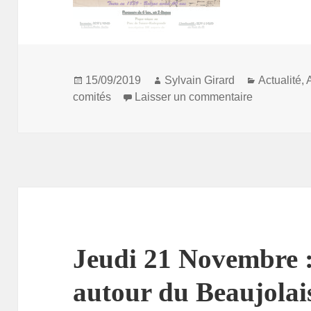
Programme-journée-du-13102019
TÉLÉCHA
Publié
Auteur
Catégorie
15/09/2019
Sylvain Girard
Actualité
,
le
sur Marche 
comités
Laisser un commentaire
Jeudi 21 Novembre 
autour du Beaujola