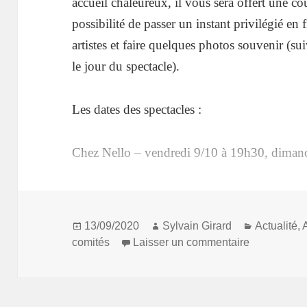
accueil chaleureux, il vous sera offert une c
possibilité de passer un instant privilégié en
artistes et faire quelques photos souvenir (su
le jour du spectacle).
Les dates des spectacles :
Chez Nello – vendredi 9/10 à 19h30, dimanc
Extravagance – dimanche 11/10 à 12h, vendr
Publié
Auteur
Catégorie
13/09/2020
Sylvain Girard
Actualité
,
Inscription et paiement auprès de votre comit
le
sur Sorties
comités
Laisser un commentaire
votre adhésion dans votre comité !!