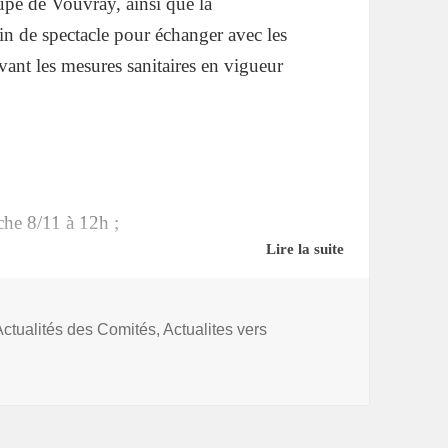
oupe de Vouvray, ainsi que la
 fin de spectacle pour échanger avec les
ivant les mesures sanitaires en vigueur
he 8/11 à 12h ;
Lire la suite
edi 6/11 à 20h.
s
Actualités des Comités
,
Actualites vers
é de quartier, pourquoi pas le jour de
 aux cabarets « Chez Nello » et « Extravagance »