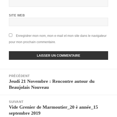
SITE WEB
Enregistrer mon nom, mon e-mail et mon site dans le navigateur
pour mon prochain commentaire.
Navigation
PRÉCÉDENT
de
Jeudi 21 Novembre : Rencontre autour du
Article
l’article
Beaujolais Nouveau
précédent :
SUIVANT
Vide Grenier de Marmoutier_20 è année_15
Article
septembre 2019
suivant :