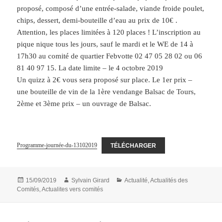
proposé, composé d’une entrée-salade, viande froide poulet,
chips, dessert, demi-bouteille d’eau au prix de 10€ .
Attention, les places limitées à 120 places ! L’inscription au
pique nique tous les jours, sauf le mardi et le WE de 14 à
17h30 au comité de quartier Febvotte 02 47 05 28 02 ou 06
81 40 97 15. La date limite – le 4 octobre 2019
Un quizz à 2€ vous sera proposé sur place. Le 1er prix –
une bouteille de vin de la 1ère vendange Balsac de Tours,
2ème et 3ème prix – un ouvrage de Balsac.
Programme-journée-du-13102019
TÉLÉCHARGER
Publié
Auteur
Catégories
15/09/2019
Sylvain Girard
Actualité
,
Actualités des
le
Comités
,
Actualites vers comités