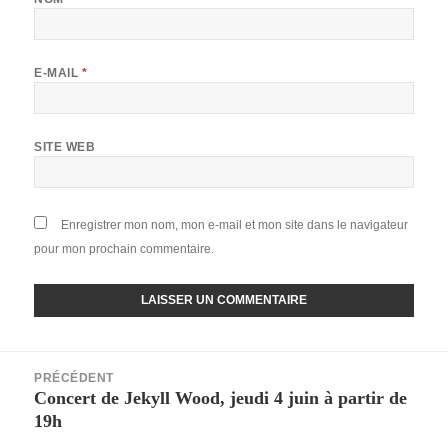
E-MAIL
*
SITE WEB
Enregistrer mon nom, mon e-mail et mon site dans le navigateur
pour mon prochain commentaire.
Navigation
PRÉCÉDENT
de
Concert de Jekyll Wood, jeudi 4 juin à partir de
Article
l’article
19h
précédent :