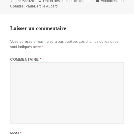
Publié
Auteur
Catégories
28/05/2026
Union des comités de quartier
Actualités des
le
Comités
,
Paul-Bert Ile Aucard
Laisser un commentaire
Votre adresse e-mail ne sera pas publiée.
Les champs obligatoires
sont indiqués avec
*
COMMENTAIRE
*
NOM
*