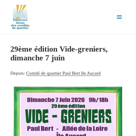
MENU
ET
WIDGETS
Union des comités de quartier de la
ville de Tours
29ème édition Vide-greniers,
dimanche 7 juin
Depuis:
Comité de quartier Paul Bert Ile Aucard