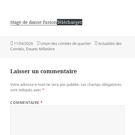
Stage de danse fusion
Télécharger
Publié
Auteur
Catégories
11/04/2026
Union des comités de quartier
Actualités des
le
Comités
,
Douets Milletière
Laisser un commentaire
Votre adresse e-mail ne sera pas publiée.
Les champs obligatoires
sont indiqués avec
*
COMMENTAIRE
*