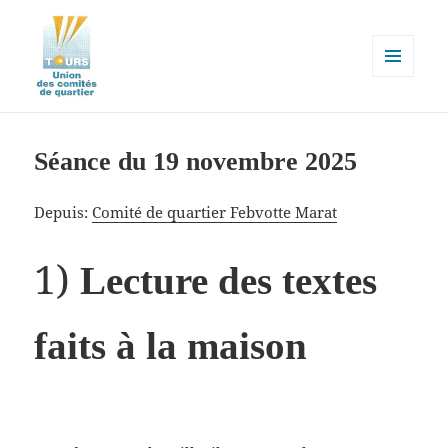
MENU
ET
Union des comités de quartier de
WIDGETS
la ville de Tours
Séance du 19 novembre 2025
Depuis:
Comité de quartier Febvotte Marat
1)
Lecture des textes
faits à la maison