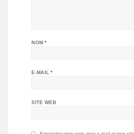
NOM
*
E-MAIL
*
SITE WEB
Enregistrer mon nom, mon e-mail et mon sit