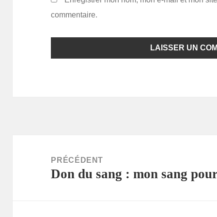
commentaire.
Navigation
de
PRÉCÉDENT
Don du sang : mon sang pour 
l’article
Article
précédent :