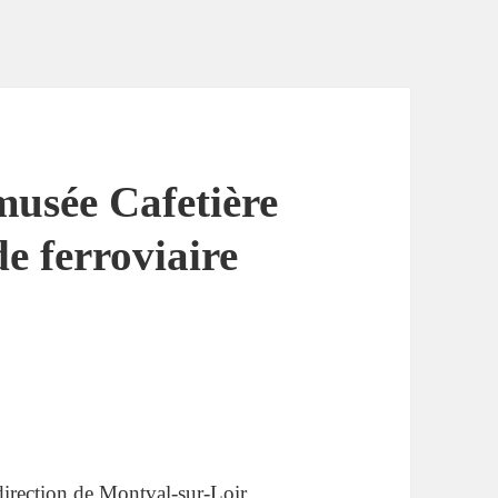
musée Cafetière
de ferroviaire
irection de Montval-sur-Loir.