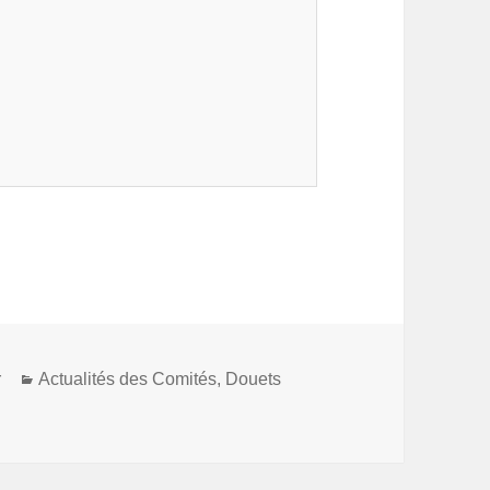
Catégories
r
Actualités des Comités
,
Douets