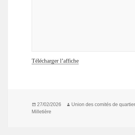
Télécharger l’affiche
Publié
Auteur
27/02/2026
Union des comités de quartie
le
Milletière