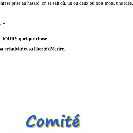
phrase prise au hasard, on se sait où, un ou deux ou trois mots, une idé
s… »
OUJOURS quelque chose
!
sa créativité et sa liberté d’écrire
.