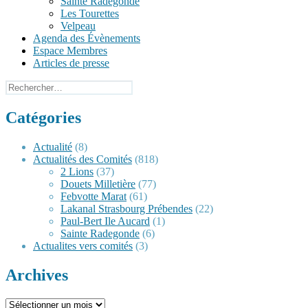
Sainte Radegonde
Les Tourettes
Velpeau
Agenda des Évènements
Espace Membres
Articles de presse
Rechercher :
Catégories
Actualité
(8)
Actualités des Comités
(818)
2 Lions
(37)
Douets Milletière
(77)
Febvotte Marat
(61)
Lakanal Strasbourg Prébendes
(22)
Paul-Bert Ile Aucard
(1)
Sainte Radegonde
(6)
Actualites vers comités
(3)
Archives
Archives