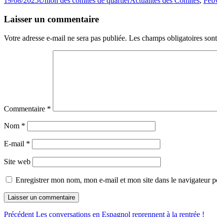
19/08/2025
Union des comités de quartier
Actualités des Comités
,
Febv
le
Laisser un commentaire
Votre adresse e-mail ne sera pas publiée.
Les champs obligatoires son
Commentaire
*
Nom
*
E-mail
*
Site web
Enregistrer mon nom, mon e-mail et mon site dans le navigateur
Navigation
Article
Précédent
Les conversations en Espagnol reprennent à la rentrée !