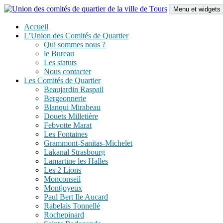
Aller
Menu et widgets
au
contenu
Union des comités de quartier de la ville de Tours
Accueil
L’Union des Comités de Quartier
Qui sommes nous ?
le Bureau
Les statuts
Nous contacter
Les Comités de Quartier
Beaujardin Raspail
Bergeonnerie
Blanqui Mirabeau
Douets Milletière
Febvotte Marat
Les Fontaines
Grammont-Sanitas-Michelet
Lakanal Strasbourg
Lamartine les Halles
Les 2 Lions
Monconseil
Montjoyeux
Paul Bert Ile Aucard
Rabelais Tonnellé
Rochepinard