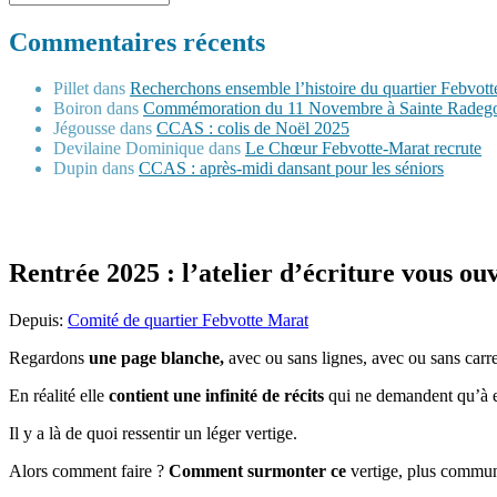
Commentaires récents
Pillet
dans
Recherchons ensemble l’histoire du quartier Febvot
Boiron
dans
Commémoration du 11 Novembre à Sainte Radeg
Jégousse
dans
CCAS : colis de Noël 2025
Devilaine Dominique
dans
Le Chœur Febvotte-Marat recrute
Dupin
dans
CCAS : après-midi dansant pour les séniors
Rentrée 2025 : l’atelier d’écriture vous ouv
Depuis:
Comité de quartier Febvotte Marat
Regardons
une page blanche,
avec ou sans lignes, avec ou sans carre
En réalité elle
contient une infinité de récits
qui ne demandent qu’à e
Il y a là de quoi ressentir un léger vertige.
Alors comment faire ?
Comment surmonter ce
vertige, plus commu