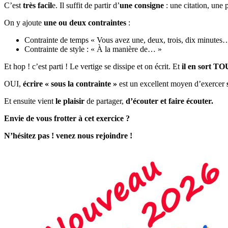
C’est
très facil
e. Il suffit de partir d’
une consigne
: une citation, une 
On y ajoute
une ou deux contraintes
:
Contrainte de temps « Vous avez une, deux, trois, dix minute
Contrainte de style : « À la manière de… »
Et hop ! c’est parti ! Le vertige se dissipe et on écrit. Et
il en sort T
OUI,
écrire « sous la contrainte »
est un excellent moyen d’exercer
Et ensuite vient
le plaisir
de partager,
d’écouter et faire écouter.
Envie de vous frotter à cet exercice ?
N’hésitez pas ! venez nous rejoindre !