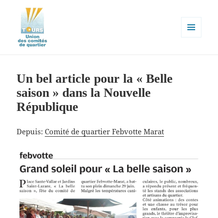
MENU
ET
WIDGETS
Union des comités de quartier de la
ville de Tours
Un bel article pour la « Belle
saison » dans la Nouvelle
République
Depuis:
Comité de quartier Febvotte Marat