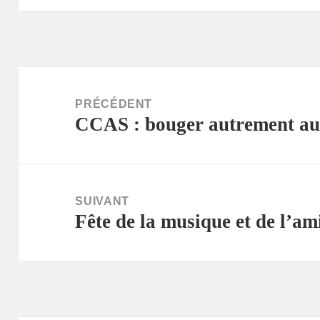
Navigation
de
PRÉCÉDENT
CCAS : bouger autrement au
l’article
Article
précédent :
SUIVANT
Fête de la musique et de l’ami
Article
suivant :