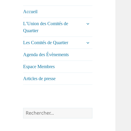
comités de
quartier de la ville
Accueil
de Tours
ouvrir
L’Union des Comités de
le
Quartier
sous-
menu
ouvrir
Les Comités de Quartier
le
sous-
Agenda des Évènements
menu
Espace Membres
Articles de presse
Rechercher :