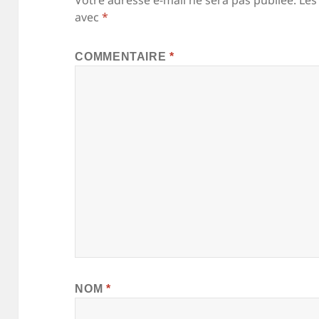
Votre adresse e-mail ne sera pas publiée.
Les
avec
*
COMMENTAIRE
*
NOM
*