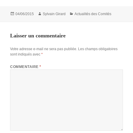
Publié
Auteur
Catégories
04/06/2015
Sylvain Girard
Actualités des Comités
le
Laisser un commentaire
Votre adresse e-mail ne sera pas publiée.
Les champs obligatoires
sont indiqués avec
*
COMMENTAIRE
*