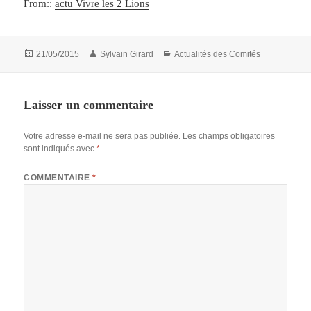
From::
actu Vivre les 2 Lions
Publié
Auteur
Catégories
21/05/2015
Sylvain Girard
Actualités des Comités
le
Laisser un commentaire
Votre adresse e-mail ne sera pas publiée.
Les champs obligatoires
sont indiqués avec
*
COMMENTAIRE
*