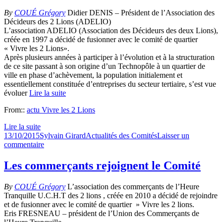
sont
de
By
COUÉ Grégory
Didier DENIS – Président de l’Association des
retour
Décideurs des 2 Lions (ADELIO)
L’association ADELIO (Association des Décideurs des deux Lions),
créée en 1997 a décidé de fusionner avec le comité de quartier
« Vivre les 2 Lions».
Après plusieurs années à participer à l’évolution et à la structuration
de ce site passant à son origine d’un Technopôle à un quartier de
ville en phase d’achèvement, la population initialement et
essentiellement constituée d’entreprises du secteur tertiaire, s’est vue
évoluer
Lire la suite
From::
actu Vivre les 2 Lions
Lire la suite
Publié
Auteur
Catégories
13/10/2015
Sylvain Girard
Actualités des Comités
Laisser un
le
sur
commentaire
Les
entreprises
Les commerçants rejoignent le Comité
des
2
By
COUÉ Grégory
L’association des commerçants de l’Heure
Lions
Tranquille U.C.H.T des 2 lions , créée en 2010 a décidé de rejoindre
(Adelio)
et de fusionner avec le comité de quartier » Vivre les 2 lions.
nous
Eris FRESNEAU – président de l’Union des Commerçants de
rejoignent