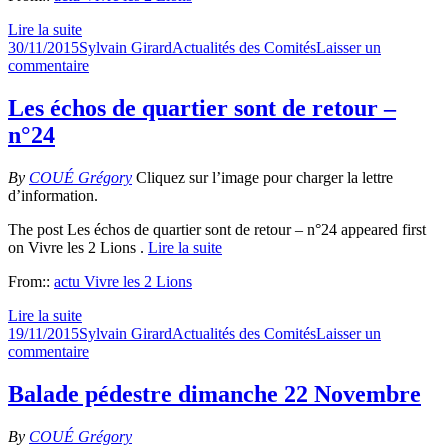
Lire la suite
Publié
Auteur
Catégories
30/11/2015
Sylvain Girard
Actualités des Comités
Laisser un
le
sur
commentaire
Repas
convivial
Les échos de quartier sont de retour –
vendredi
n°24
4
décembre
By
COUÉ Grégory
Cliquez sur l’image pour charger la lettre
d’information.
The post Les échos de quartier sont de retour – n°24 appeared first
on Vivre les 2 Lions .
Lire la suite
From::
actu Vivre les 2 Lions
Lire la suite
Publié
Auteur
Catégories
19/11/2015
Sylvain Girard
Actualités des Comités
Laisser un
le
sur
commentaire
Les
échos
Balade pédestre dimanche 22 Novembre
de
quartier
By
COUÉ Grégory
sont