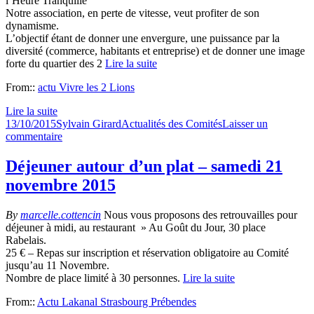
l’Heure Tranquille
Notre association, en perte de vitesse, veut profiter de son
dynamisme.
L’objectif étant de donner une envergure, une puissance par la
diversité (commerce, habitants et entreprise) et de donner une image
forte du quartier des 2
Lire la suite
From::
actu Vivre les 2 Lions
Lire la suite
Publié
Auteur
Catégories
13/10/2015
Sylvain Girard
Actualités des Comités
Laisser un
le
sur
commentaire
Les
commerçants
Déjeuner autour d’un plat – samedi 21
rejoignent
novembre 2015
le
Comité
By
marcelle.cottencin
Nous vous proposons des retrouvailles pour
déjeuner à midi, au restaurant » Au Goût du Jour, 30 place
Rabelais.
25 € – Repas sur inscription et réservation obligatoire au Comité
jusqu’au 11 Novembre.
Nombre de place limité à 30 personnes.
Lire la suite
From::
Actu Lakanal Strasbourg Prébendes