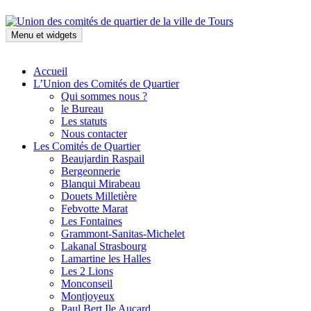
Aller
au
contenu
Menu et widgets
Union des comités de quartier
Accueil
de la ville de Tours
L’Union des Comités de Quartier
Qui sommes nous ?
le Bureau
Les statuts
Nous contacter
Les Comités de Quartier
Beaujardin Raspail
Bergeonnerie
Blanqui Mirabeau
Douets Milletière
Febvotte Marat
Les Fontaines
Grammont-Sanitas-Michelet
Lakanal Strasbourg
Lamartine les Halles
Les 2 Lions
Monconseil
Montjoyeux
Paul Bert Ile Aucard