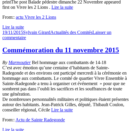
printThe post Balade pédestre dimanche 22 Novembre appeared
de
first on Vivre les 2 Lions .
Lire la suite
retour
–
From::
actu Vivre les 2 Lions
n°24
Lire la suite
Publié
Auteur
Catégories
19/11/2015
Sylvain Girard
Actualités des Comités
Laisser un
le
sur
commentaire
Balade
pédestre
Commémoration du 11 novembre 2015
dimanche
22
By
Marmoutier
Bel hommage aux combattants de 14-18
Novembre
C’est avec émotion qu’une centaine d’habitants de Sainte-
Radegonde et des environs ont participé mercredi à la cérémonie en
hommage aux combattants. Le comité de quartier Vivre Ensemble à
Sainte-Radegonde a tenu à organiser cet événement » pour que ne
sombrent pas dans l’oubli les sacrifices et les souffrances de toute
une génération.
De nombreuses personnalités militaires et politiques étaient présentes
autour des habitants. Jean-Patrick Gilles, député, Thibault Coulon,
conseiller régional, Cécile
Lire la suite
From::
Actu de Sainte Radegonde
Lire la suite