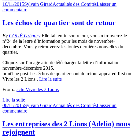
Publié
Auteur
Catégories
16/11/2015
Sylvain Girard
Actualités des Comités
Laisser un
le
sur
commentaire
Commémoration
du
Les échos de quartier sont de retour
11
novembre
By
COUÉ Grégory
Elle fait enfin son retour, vous retrouverez le
2015
n°24 de la lettre d’information pour les mois de novembre-
décembre. Vous y retrouverez les toutes dernières nouvelles du
quartier.
Cliquez sur l’image afin de télécharger la lettre d’information
novembre-décembre 2015.
printThe post Les échos de quartier sont de retour appeared first on
Vivre les 2 Lions .
Lire la suite
From::
actu Vivre les 2 Lions
Lire la suite
Publié
Auteur
Catégories
06/11/2015
Sylvain Girard
Actualités des Comités
Laisser un
le
sur
commentaire
Les
échos
Les entreprises des 2 Lions (Adelio) nous
de
rejoignent
quartier