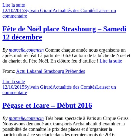
Lire la suite
Publié
Auteur
Catégories
12/10/2015
Sylvain Girard
Actualités des Comités
Laisser un
le
sur
commentaire
Déjeuner
autour
Fête de Noël place Strasbourg – Samedi
d’un
12 décembre
plat
–
samedi
By
marcelle.cottencin
Comme chaque année nous organisons un
21
après-midi récréatif à partir de 16h30 autour de la bûche de Noël et
novembre
du chariot du Père Noël. En clôture feu d’artifice !
Lire la suite
2015
From::
Actu Lakanal Strasbourg Prébendes
Lire la suite
Publié
Auteur
Catégories
12/10/2015
Sylvain Girard
Actualités des Comités
Laisser un
le
sur
commentaire
Fête
de
Pégase et Icare – Début 2016
Noël
place
By
marcelle.cottencin
Très beau spectacle à Paris au Cirque Gruss.
Strasbourg
Nous avons demandé aux transports Archambault d’examiner la
–
possibilité de connaître le prix des places et d’organiser la
Samedi
participation à ce spectacle dans les premiers mois de 2016.
12