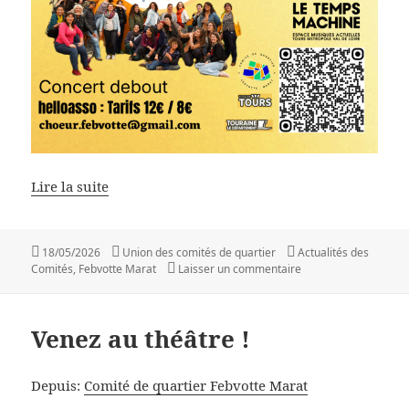
Lire la suite
Publié
Auteur
Catégories
18/05/2026
Union des comités de quartier
Actualités des
le
sur Un concert de cho
Comités
,
Febvotte Marat
Laisser un commentaire
Venez au théâtre !
Depuis:
Comité de quartier Febvotte Marat