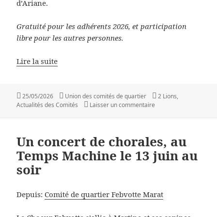
d’Ariane.
Gratuité pour les adhérents 2026, et participation
libre pour les autres personnes.
Lire la suite
Publié
Auteur
Catégories
25/05/2026
Union des comités de quartier
2 Lions
,
le
sur Venez (re)découvrir
Actualités des Comités
Laisser un commentaire
Un concert de chorales, au
Temps Machine le 13 juin au
soir
Depuis:
Comité de quartier Febvotte Marat