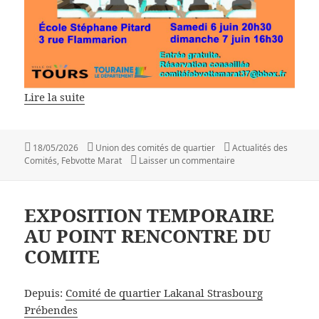
Lire la suite
Publié
Auteur
Catégories
18/05/2026
Union des comités de quartier
Actualités des
le
sur Au théâtre avec l
Comités
,
Febvotte Marat
Laisser un commentaire
EXPOSITION TEMPORAIRE
AU POINT RENCONTRE DU
COMITE
Depuis:
Comité de quartier Lakanal Strasbourg
Prébendes