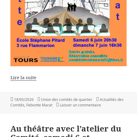
Lire la suite
Publié
Auteur
Catégories
18/05/2026
Union des comités de quartier
Actualités des
le
sur Venez applaudir le
Comités
,
Febvotte Marat
Laisser un commentaire
Au théâtre avec l’atelier du