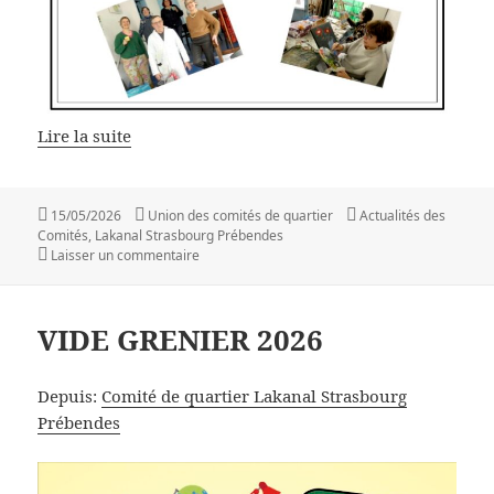
Lire la suite
Publié
Auteur
Catégories
15/05/2026
Union des comités de quartier
Actualités des
le
Comités
,
Lakanal Strasbourg Prébendes
sur EXPOSITION TEMPORAIRE AU POINT RENC
Laisser un commentaire
VIDE GRENIER 2026
Depuis:
Comité de quartier Lakanal Strasbourg
Prébendes