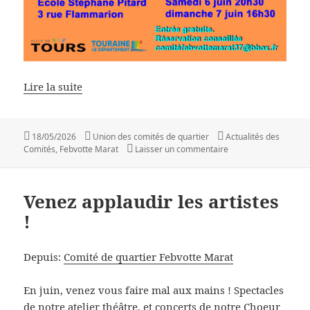
Lire la suite
Publié
Auteur
Catégories
18/05/2026
Union des comités de quartier
Actualités des
le
sur Venez au théâtre 
Comités
,
Febvotte Marat
Laisser un commentaire
Venez applaudir les artistes
!
Depuis:
Comité de quartier Febvotte Marat
En juin, venez vous faire mal aux mains ! Spectacles
de notre atelier théâtre, et concerts de notre
Choeur