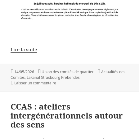
Lire la suite
Publié
Auteur
Catégories
14/05/2026
Union des comités de quartier
Actualités des
le
Comités
,
Lakanal Strasbourg Prébendes
sur VIDE GRENIER 2026
Laisser un commentaire
CCAS : ateliers
intergénérationnels autour
des sens