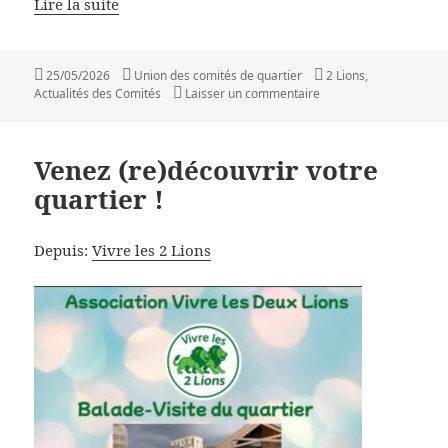
Lire la suite
Publié
Auteur
Catégories
25/05/2026
Union des comités de quartier
2 Lions
,
le
sur Vendredi 29 mai, ve
Actualités des Comités
Laisser un commentaire
Venez (re)découvrir votre
quartier !
Depuis:
Vivre les 2 Lions