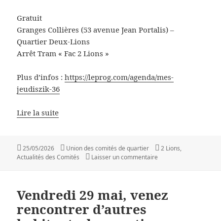
Gratuit
Granges Collières (53 avenue Jean Portalis) –
Quartier Deux-Lions
Arrêt Tram « Fac 2 Lions »
Plus d’infos :
https://leprog.com/agenda/mes-
jeudiszik-36
Lire la suite
Publié
Auteur
Catégories
25/05/2026
Union des comités de quartier
2 Lions
,
le
sur Concert de Jekyll Wo
Actualités des Comités
Laisser un commentaire
Vendredi 29 mai, venez
rencontrer d’autres