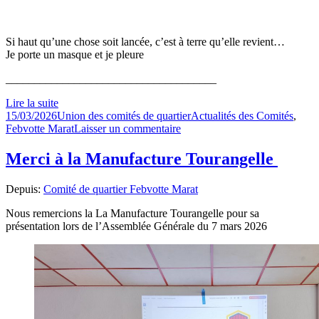
Si haut qu’une chose soit lancée, c’est à terre qu’elle revient…
Je porte un masque et je pleure
_____________________________________
Lire la suite
Publié
Auteur
Catégories
15/03/2026
Union des comités de quartier
Actualités des Comités
,
le
sur
Febvotte Marat
Laisser un commentaire
Séance
du
Merci à la Manufacture Tourangelle
3
décembre
Depuis:
Comité de quartier Febvotte Marat
2025
Nous remercions la La Manufacture Tourangelle pour sa
présentation lors de l’Assemblée Générale du 7 mars 2026