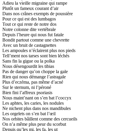
Adieu la vieille migraine qui rampe
Plutôt un fameux courant d’air
Dans nos crânes exempts de poussière
Pour ce qui est des lumbagos
Tout ce qui reste de notre dos
Notre colonne dite vertébrale
Depuis l’heure qui nous fut fatale
Bondit partout comme une chevrette
Avec un bruit de castagnettes
Les ampoules n’éclairent plus nos pieds
Tell’ment nos tarses sont bien léchés
Sans fin la gigue ou la polka
Nous désengourdit les tibias
Pas de danger qu’on choppe la gale
Rien qui nous démange l’astragale
Plus d’eczéma, pas même d’acné
Sur le sternum, ni l’péroné
Bien fini l’affreux psoriasis
Nous maint’nant on s’en bat l’coccyx
Les aphtes, les caries, les nodules
Ne nichent plus dans nos mandibules
Les orgelets on s’en bat l’œil
Nos orbites bâillent comme des cercueils
On n’a même plus peur du scorbut
Depuis qu’les mi, les fa, les ut