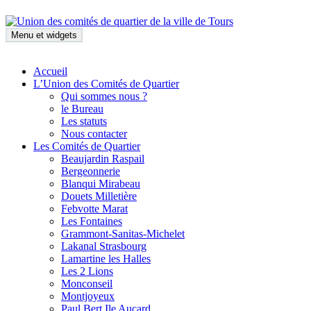
Aller
au
contenu
Menu et widgets
Union des comités de quartier de la ville de Tours
Accueil
L’Union des Comités de Quartier
Qui sommes nous ?
le Bureau
Les statuts
Nous contacter
Les Comités de Quartier
Beaujardin Raspail
Bergeonnerie
Blanqui Mirabeau
Douets Milletière
Febvotte Marat
Les Fontaines
Grammont-Sanitas-Michelet
Lakanal Strasbourg
Lamartine les Halles
Les 2 Lions
Monconseil
Montjoyeux
Paul Bert Ile Aucard