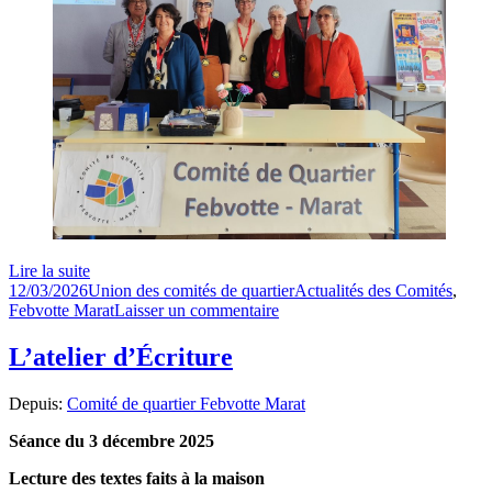
Lire la suite
Publié
Auteur
Catégories
12/03/2026
Union des comités de quartier
Actualités des Comités
,
le
sur
Febvotte Marat
Laisser un commentaire
Merci
à
L’atelier d’Écriture
la
Manufacture
Depuis:
Comité de quartier Febvotte Marat
Tourangelle
Séance du 3 décembre 2025
Lecture des textes faits à la maison