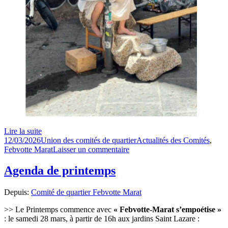
Lire la suite
Publié
Auteur
Catégories
12/03/2026
Union des comités de quartier
Actualités des Comités
,
le
sur
Febvotte Marat
Laisser un commentaire
L’atelier
d’Écriture
Agenda de printemps
Depuis:
Comité de quartier Febvotte Marat
>> Le Printemps commence avec
« Febvotte-Marat s’empoétise »
: le samedi 28 mars, à partir de 16h aux jardins Saint Lazare :