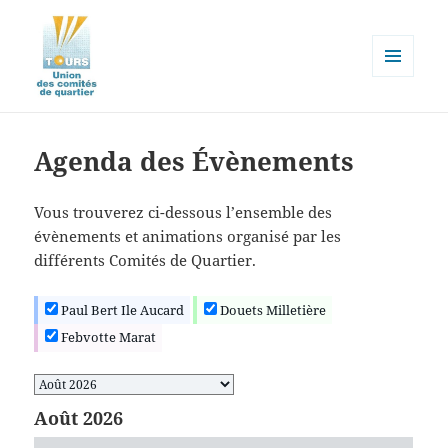
MENU
ET
Union des comités de quartier de
WIDGETS
la ville de Tours
Agenda des Évènements
Vous trouverez ci-dessous l’ensemble des
évènements et animations organisé par les
différents Comités de Quartier.
Paul Bert Ile Aucard
Douets Milletière
Febvotte Marat
Sélection
du
Août 2026
mois