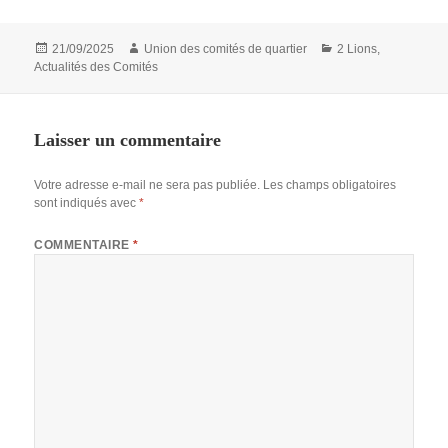
Publié
Auteur
Catégories
21/09/2025
Union des comités de quartier
2 Lions
,
le
Actualités des Comités
Laisser un commentaire
Votre adresse e-mail ne sera pas publiée.
Les champs obligatoires
sont indiqués avec
*
COMMENTAIRE
*