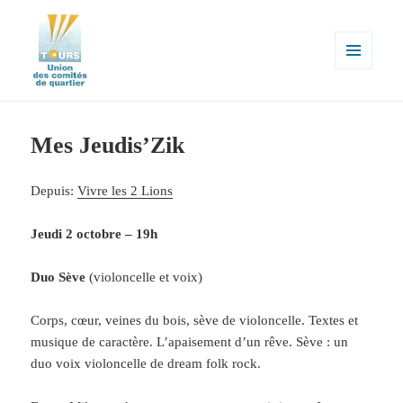
MENU
ET
WIDGETS
Union des comités de quartier de la
ville de Tours
Mes Jeudis’Zik
Depuis:
Vivre les 2 Lions
Jeudi 2 octobre – 19h
Duo Sève
(violoncelle et voix)
Corps, cœur, veines du bois, sève de violoncelle. Textes et
musique de caractère. L’apaisement d’un rêve. Sève : un
duo voix violoncelle de dream folk rock.