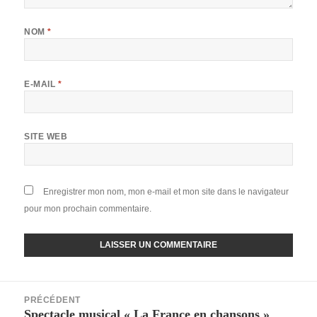
NOM
*
E-MAIL
*
SITE WEB
Enregistrer mon nom, mon e-mail et mon site dans le navigateur
pour mon prochain commentaire.
Navigation
PRÉCÉDENT
de
Spectacle musical « La France en chansons »
Article