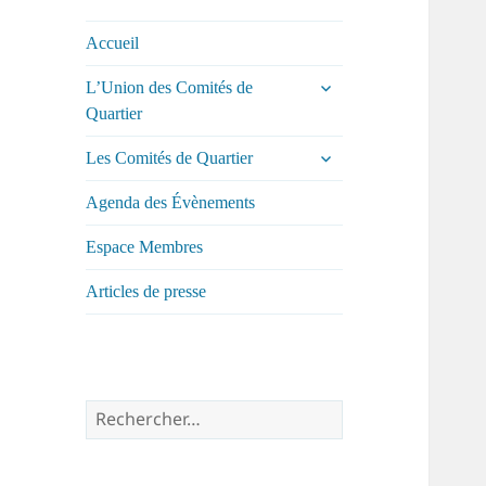
comités de
quartier de la
Accueil
ville de Tours
ouvrir
L’Union des Comités de
le
Quartier
sous-
ouvrir
menu
Les Comités de Quartier
le
sous-
Agenda des Évènements
menu
Espace Membres
Articles de presse
Rechercher :