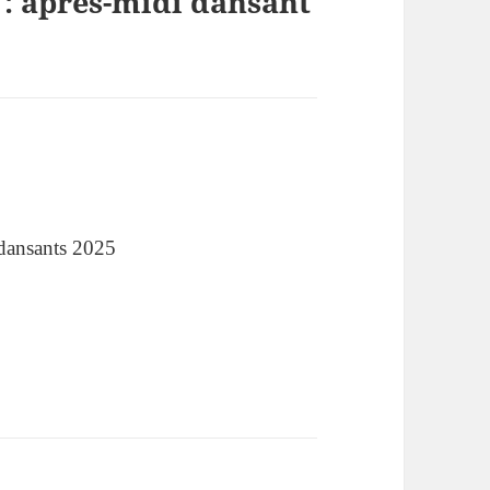
 : après-midi dansant
 dansants 2025