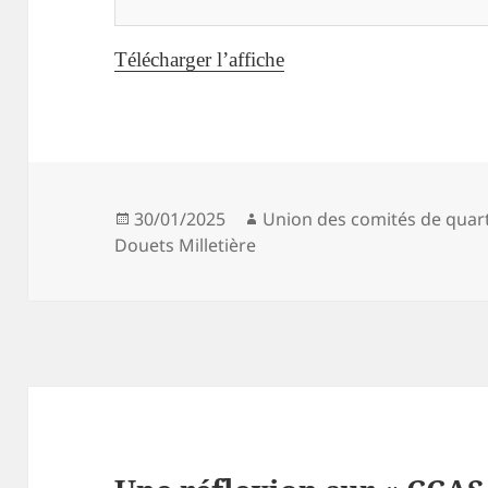
Télécharger l’affiche
Publié
Auteur
30/01/2025
Union des comités de quart
le
Douets Milletière