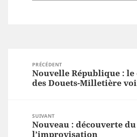
Navigation
de
PRÉCÉDENT
Nouvelle République : le
l’article
Article
des Douets-Milletière voi
précédent :
SUIVANT
Nouveau : découverte du 
Article
l’improvisation
suivant :