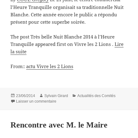
l’Heure Tranquille organisait sa traditionnelle Nuit
Blanche. Cette année encore le public a répondu
présent pour cette superbe soirée.
The post Très belle Nuit Blanche 2014 à l’Heure
Tranquille appeared first on Vivre les 2 Lions .
Lire
la suite
From::
actu Vivre les 2 Lions
Publié
Auteur
Catégories
23/06/2014
Sylvain Girard
Actualités des Comités
le
sur Très belle Nuit Blanche 2014 à l’Heure Tranq
Laisser un commentaire
Rencontre avec M. le Maire