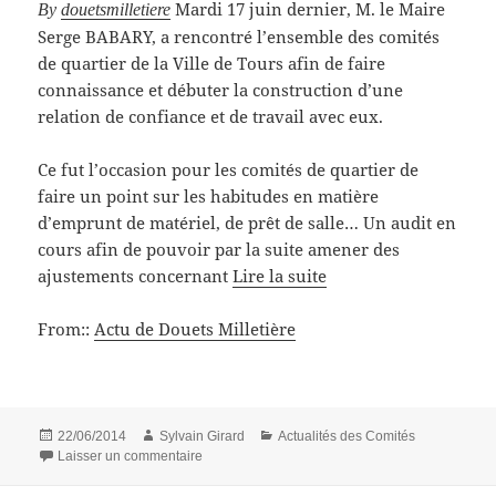
Mardi 17 juin dernier, M. le Maire
By
douetsmilletiere
Serge BABARY, a rencontré l’ensemble des comités
de quartier de la Ville de Tours afin de faire
connaissance et débuter la construction d’une
relation de confiance et de travail avec eux.
Ce fut l’occasion pour les comités de quartier de
faire un point sur les habitudes en matière
d’emprunt de matériel, de prêt de salle… Un audit en
cours afin de pouvoir par la suite amener des
ajustements concernant
Lire la suite
From::
Actu de Douets Milletière
Publié
Auteur
Catégories
22/06/2014
Sylvain Girard
Actualités des Comités
le
sur Rencontre avec M. le Maire
Laisser un commentaire