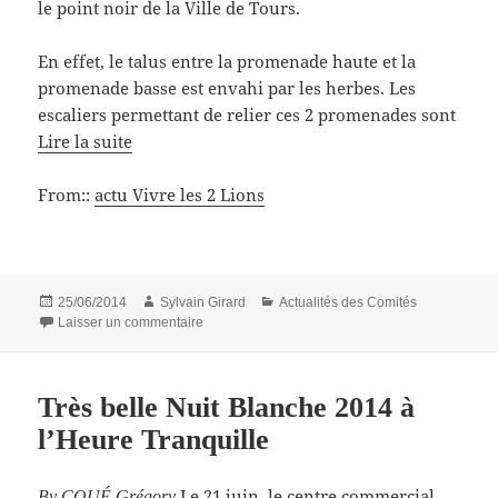
le point noir de la Ville de Tours.
En effet, le talus entre la promenade haute et la
promenade basse est envahi par les herbes. Les
escaliers permettant de relier ces 2 promenades sont
Lire la suite
From::
actu Vivre les 2 Lions
Publié
Auteur
Catégories
25/06/2014
Sylvain Girard
Actualités des Comités
le
sur Les bords du Cher : véritable point noir du qu
Laisser un commentaire
Très belle Nuit Blanche 2014 à
l’Heure Tranquille
Le 21 juin, le centre commercial
By
COUÉ Grégory