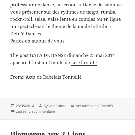
professeur de danse, la section » Danse de salon va
vous présenter sur des rythmes de tango, rumba,
rockn-roll, salsa, valse lente en couples ou en ligne
un spectacle sur le thème de la mode intitulé »
Défil’é Danses
Parlez en autour de vous.
The post GALA DE DANSE dimanche 25 mai 2014
appeared first on Comité de
Lire la suite
From::
Actu de Rabelais Tonnellé
Publié
Auteur
Catégories
25/05/2014
Sylvain Girard
Actualités des Comités
le
sur GALA DE DANSE dimanche 25 mai 2014
Laisser un commentaire
Bienvenue aux 2 Lions