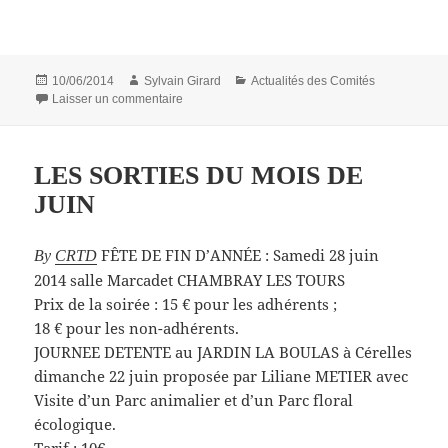
Publié
Auteur
Catégories
10/06/2014
Sylvain Girard
Actualités des Comités
le
sur Une grande affluence au 2ème vide-greniers
Laisser un commentaire
LES SORTIES DU MOIS DE
JUIN
FÊTE DE FIN D’ANNÉE : Samedi 28 juin
By
CRTD
2014 salle Marcadet CHAMBRAY LES TOURS
Prix de la soirée : 15 € pour les adhérents ;
18 € pour les non-adhérents.
JOURNEE DETENTE au JARDIN LA BOULAS à Cérelles
dimanche 22 juin proposée par Liliane METIER avec
Visite d’un Parc animalier et d’un Parc floral
écologique.
Tarif : 10€