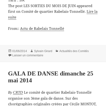
The post LES SORTIES DU MOIS DE JUIN appeared
first on Comité de quartier Rabelais-Tonnellé.
Lire la
suite
From::
Actu de Rabelais Tonnellé
Publié
Auteur
Catégories
01/06/2014
Sylvain Girard
Actualités des Comités
le
sur LES SORTIES DU MOIS DE JUIN
Laisser un commentaire
GALA DE DANSE dimanche 25
mai 2014
Le comité de quartier Rabelais-Tonnellé
By
CRTD
organise son 3ème gala de danse. Sur des
chorégraphies originales créées par Cécile MONTOT,