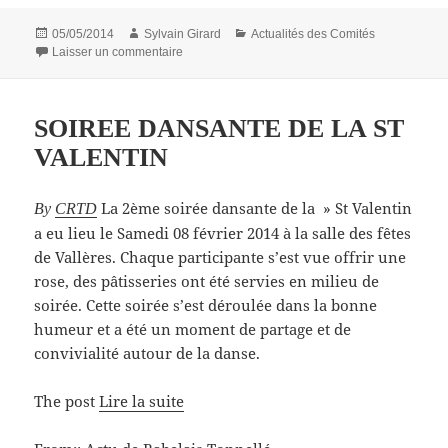
Publié
Auteur
Catégories
05/05/2014
Sylvain Girard
Actualités des Comités
le
sur Bienvenue aux 2 Lions
Laisser un commentaire
SOIREE DANSANTE DE LA ST
VALENTIN
La 2ème soirée dansante de la » St Valentin
By
CRTD
a eu lieu le Samedi 08 février 2014 à la salle des fêtes
de Vallères. Chaque participante s’est vue offrir une
rose, des pâtisseries ont été servies en milieu de
soirée. Cette soirée s’est déroulée dans la bonne
humeur et a été un moment de partage et de
convivialité autour de la danse.
The post
Lire la suite